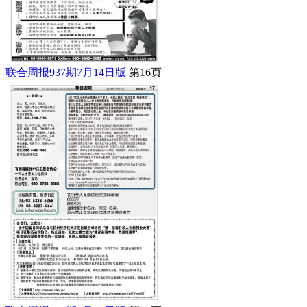
联合周报937期7月14日版
第16页