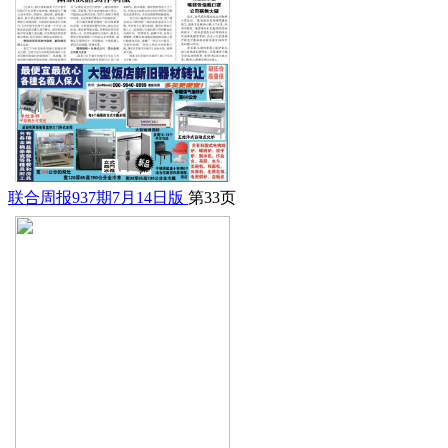
联合周报937期7月14日版
第33页