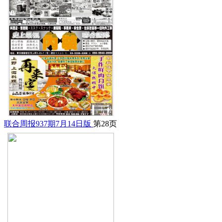
联合周报937期7月14日版
第28页