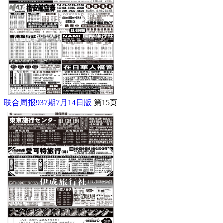
联合周报937期7月14日版
第15页