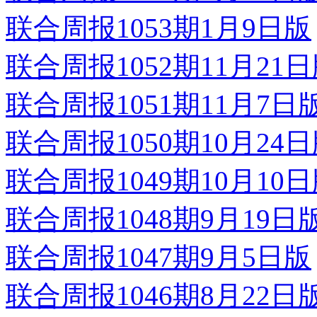
联合周报1053期1月9日版
联合周报1052期11月21
联合周报1051期11月7日
联合周报1050期10月24
联合周报1049期10月10
联合周报1048期9月19日
联合周报1047期9月5日版
联合周报1046期8月22日