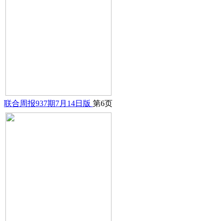
联合周报937期7月14日版
第6页