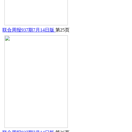
联合周报937期7月14日版
第25页