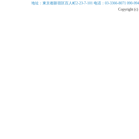
地址：東京都新宿区百人町2-23-7-101 电话：03-3366-8071 090-9940-899
Copyright (c)