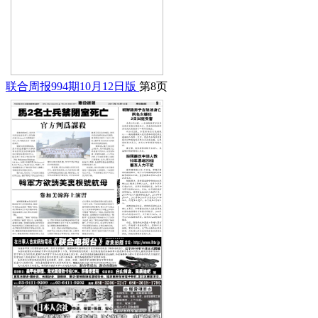
联合周报994期10月12日版
第8页