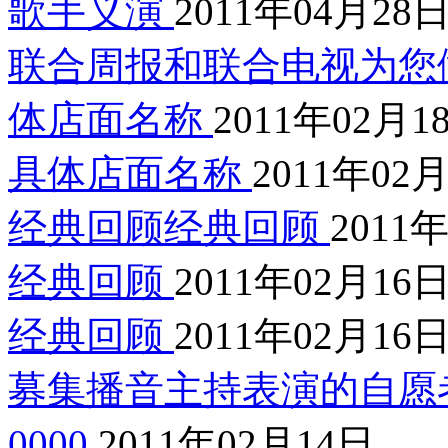
歌手义演
2011年04月28
联合周报和联合电视为您做
体店面名称
2011年02月1
具体店面名称
2011年02
经典回顾经典回顾
2011
经典回顾
2011年02月16
经典回顾
2011年02月16
募集播音主持表演的自愿
0000
2011年02月14日