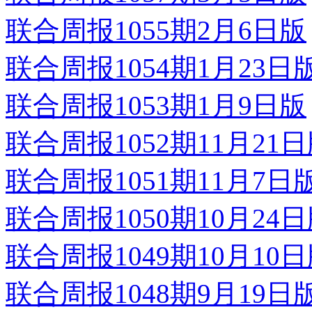
联合周报1055期2月6日版
联合周报1054期1月23日
联合周报1053期1月9日版
联合周报1052期11月21
联合周报1051期11月7日
联合周报1050期10月24
联合周报1049期10月10
联合周报1048期9月19日