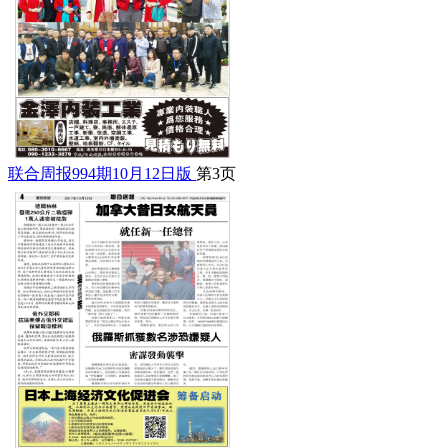
联合周报994期10月12日版
第3页