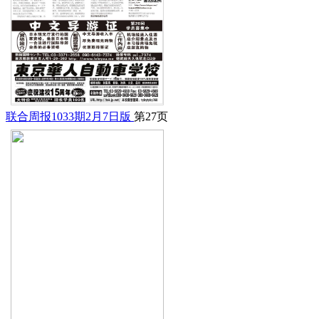
联合周报1033期2月7日版
第27页