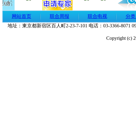
网站首页
联合周报
联合电视
分类
地址：東京都新宿区百人町2-23-7-101 电话：03-3366-8071 090-9940
Copyright (c) 2