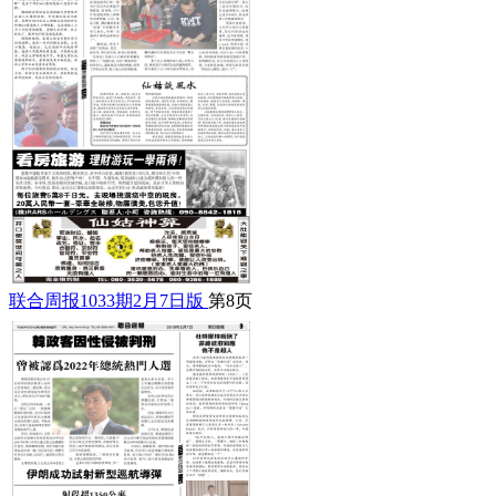
联合周报1033期2月7日版
第8页