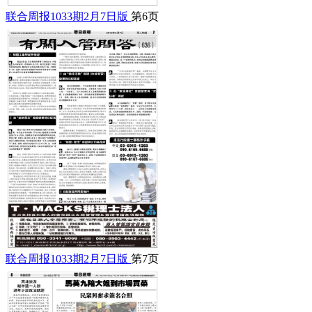
联合周报1033期2月7日版
第6页
联合周报1033期2月7日版
第7页