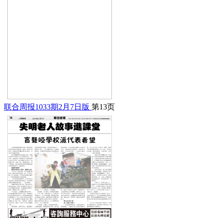
联合周报1033期2月7日版
第13页