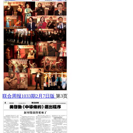
联合周报1033期2月7日版
第3页