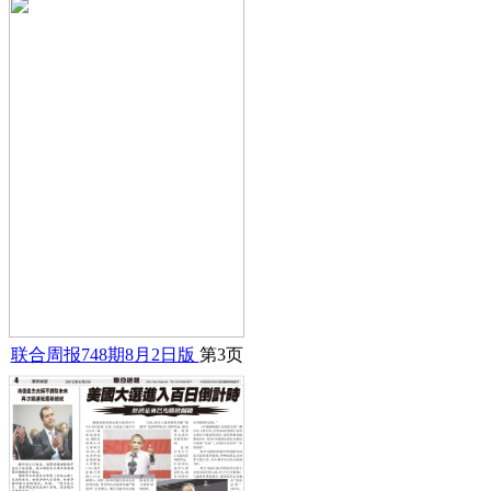
联合周报748期8月2日版
第3页