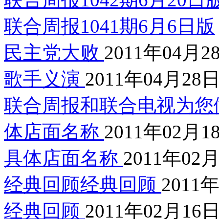
联合周报1041期6月6日版
民主党大败
2011年04月2
歌手义演
2011年04月28
联合周报和联合电视为您做
体店面名称
2011年02月1
具体店面名称
2011年02
经典回顾经典回顾
2011
经典回顾
2011年02月16