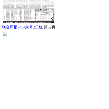
联合周报748期8月2日版
第32页