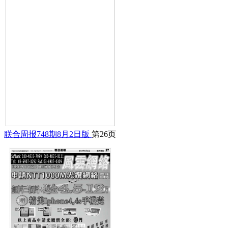
联合周报748期8月2日版
第26页