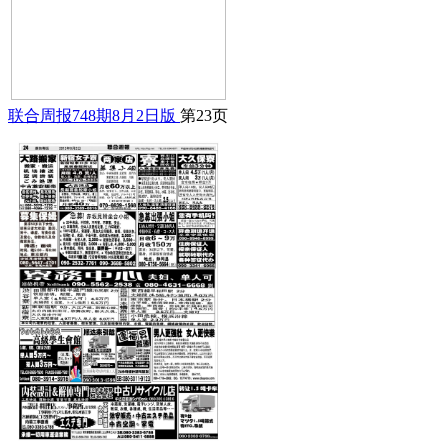
联合周报748期8月2日版
第23页