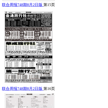
联合周报748期8月2日版
第15页
联合周报748期8月2日版
第16页