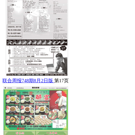
联合周报748期8月2日版
第17页