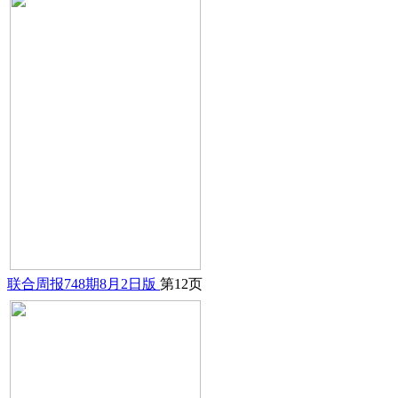
联合周报748期8月2日版
第12页