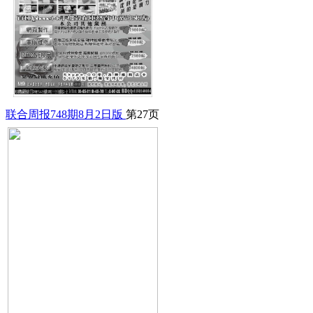
联合周报748期8月2日版
第27页