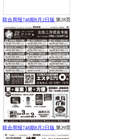
联合周报748期8月2日版
第28页
联合周报748期8月2日版
第29页