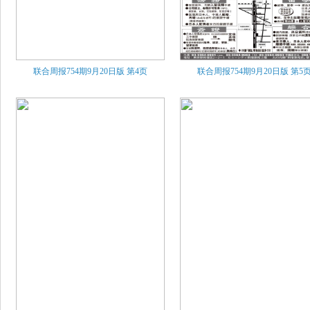
联合周报754期9月20日版
第4页
联合周报754期9月20日版
第5