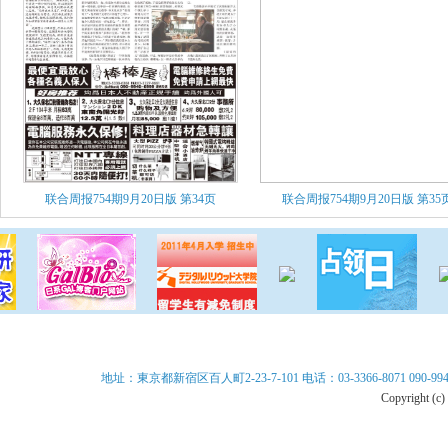
联合周报754期9月20日版
第34页
联合周报754期9月20日版
第35
网站首页
联合周报
联合电视
分类
地址：東京都新宿区百人町2-23-7-101 电话：03-3366-8071 090-9940-899
Copyright (c)