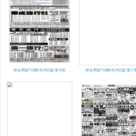
联合周报754期9月20日版
第16页
联合周报754期9月20日版
第17