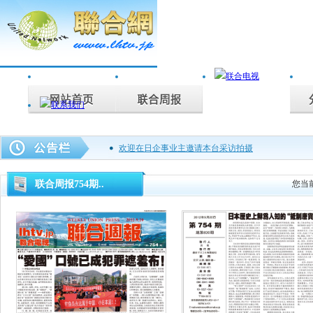
欢迎在日企事业主邀请本台采访拍摄
联合周报为您说话，联合电视为您记录。
联合周报754期..
您当