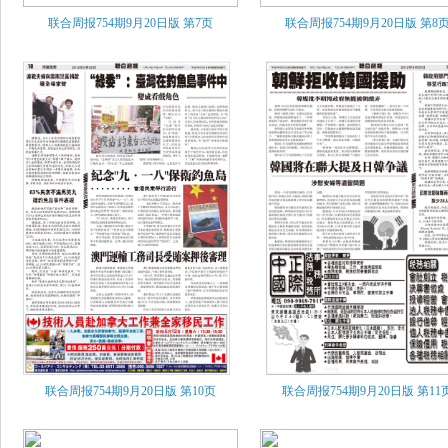
联合周报754期9月20日版
第7页
联合周报754期9月20日版
第8
联合周报754期9月20日版
第10页
联合周报754期9月20日版
第11