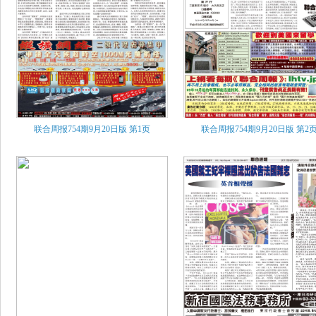
联合周报754期9月20日版
第1页
联合周报754期9月20日版
第2