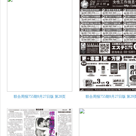
联合周报755期9月27日版
第28页
联合周报755期9月27日版
第29