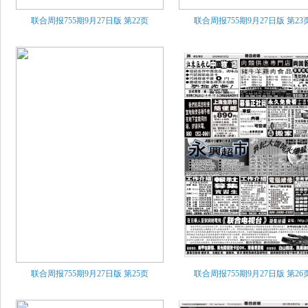
联合周报755期9月27日版
第22页
联合周报755期9月27日版
第23
联合周报755期9月27日版
第25页
联合周报755期9月27日版
第26