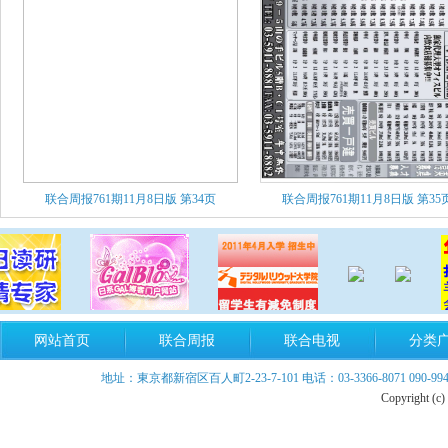
联合周报761期11月8日版
第34页
联合周报761期11月8日版
第35
网站首页
联合周报
联合电视
分类
地址：東京都新宿区百人町2-23-7-101 电话：03-3366-8071 090-9940-899
Copyright (c)