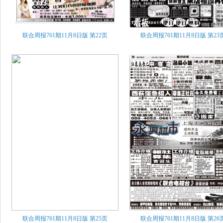
联合周报761期11月8日版
第22页
联合周报761期11月8日版
第23
联合周报761期11月8日版
第25页
联合周报761期11月8日版
第26