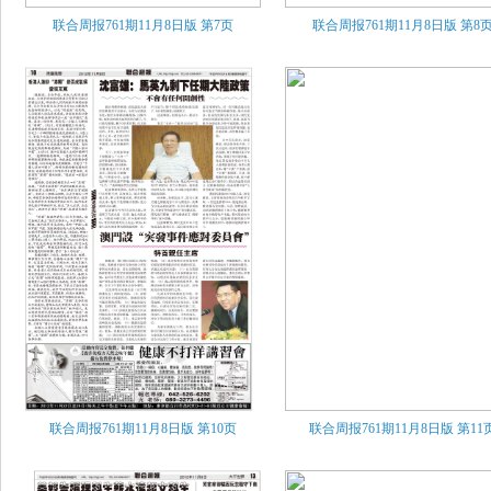
联合周报761期11月8日版
第7页
联合周报761期11月8日版
第8
联合周报761期11月8日版
第10页
联合周报761期11月8日版
第11