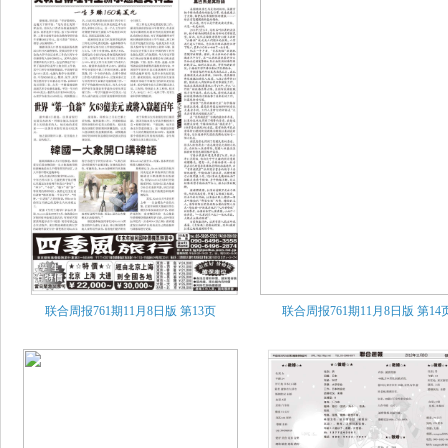
联合周报761期11月8日版
第13页
联合周报761期11月8日版
第14