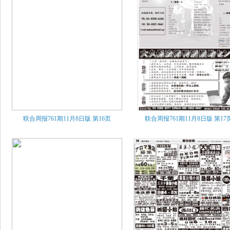
联合周报761期11月8日版
第16页
联合周报761期11月8日版
第17