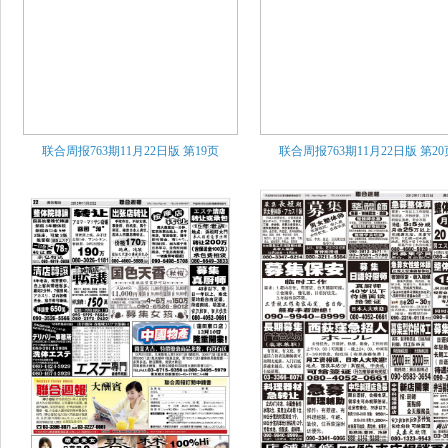
联合周报763期11月22日版
第19页
联合周报763期11月22日版
第20