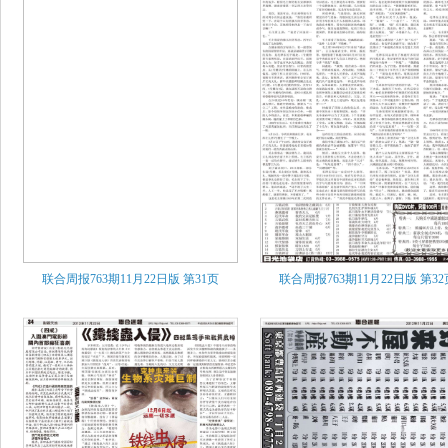
联合周报763期11月22日版
第31页
联合周报763期11月22日版
第32