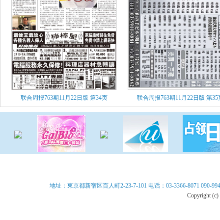
联合周报763期11月22日版
第34页
联合周报763期11月22日版
第35
网站首页
联合周报
联合电视
分类
地址：東京都新宿区百人町2-23-7-101 电话：03-3366-8071 090-9940-899
Copyright (c)