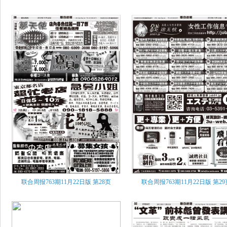
联合周报763期11月22日版
第28页
联合周报763期11月22日版
第29