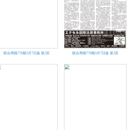
联合周报776期3月7日版
第2页
联合周报776期3月7日版
第3页