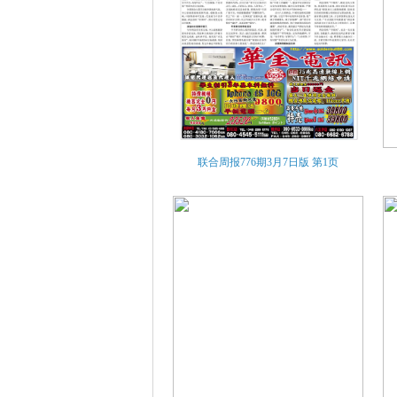
联合周报776期3月7日版
第1页