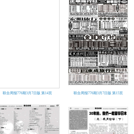
联合周报776期3月7日版
第14页
联合周报776期3月7日版
第15页