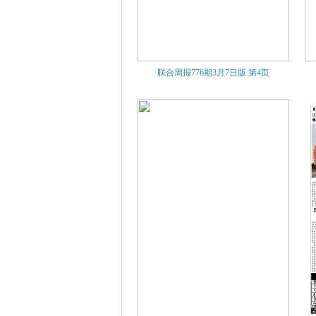
联合周报776期3月7日版
第4页