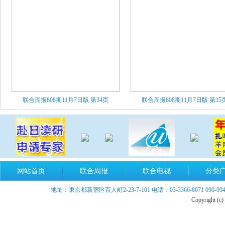
联合周报808期11月7日版
第34页
联合周报808期11月7日版
第35
网站首页
联合周报
联合电视
分类
地址：東京都新宿区百人町2-23-7-101 电话：03-3366-8071 090-9940-899
Copyright (c)