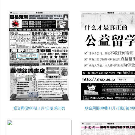
联合周报808期11月7日版
第28页
联合周报808期11月7日版
第29