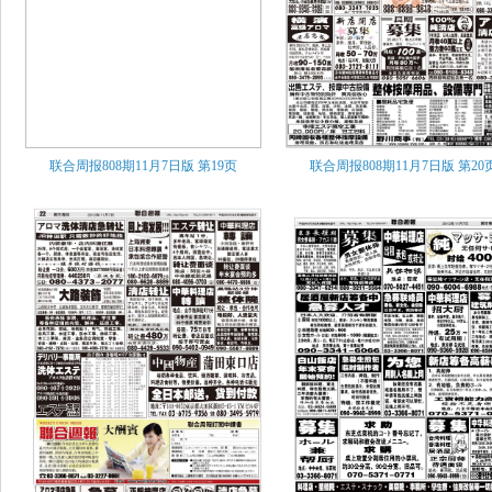
联合周报808期11月7日版
第19页
联合周报808期11月7日版
第20