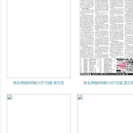
联合周报808期11月7日版
第31页
联合周报808期11月7日版
第32