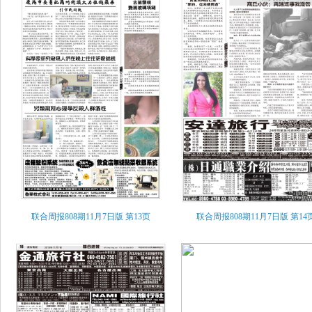
联合周报808期11月7日版
第13页
联合周报808期11月7日版
第14