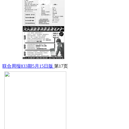
联合周报833期5月15日版
第17页