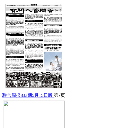
联合周报833期5月15日版
第7页