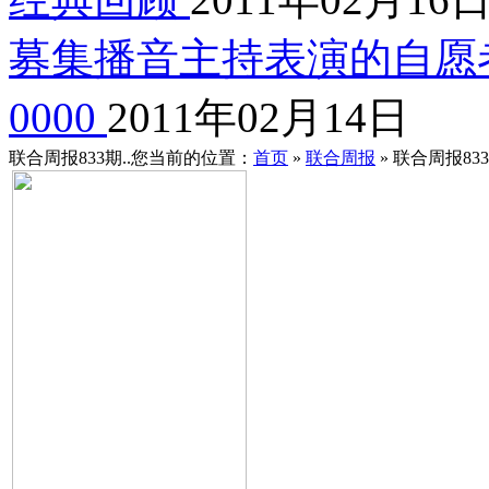
募集播音主持表演的自愿
0000
2011年02月14日
联合周报833期..
您当前的位置：
首页
»
联合周报
» 联合周报83