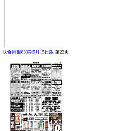
联合周报833期5月15日版
第22页