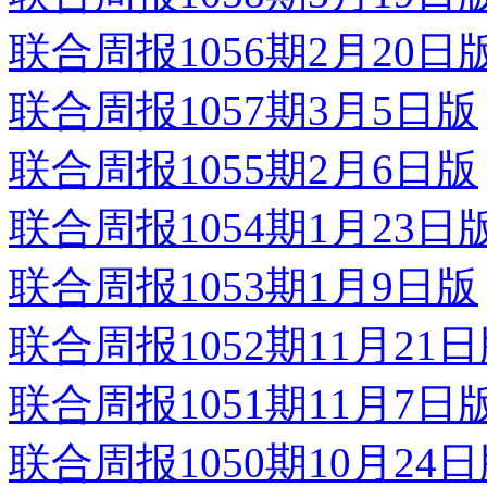
联合周报1056期2月20日
联合周报1057期3月5日版
联合周报1055期2月6日版
联合周报1054期1月23日
联合周报1053期1月9日版
联合周报1052期11月21
联合周报1051期11月7日
联合周报1050期10月24