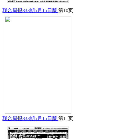
联合周报833期5月15日版
第10页
联合周报833期5月15日版
第11页