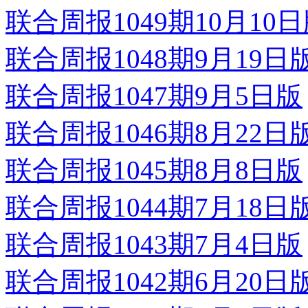
联合周报1049期10月10
联合周报1048期9月19日
联合周报1047期9月5日版
联合周报1046期8月22日
联合周报1045期8月8日版
联合周报1044期7月18日
联合周报1043期7月4日版
联合周报1042期6月20日