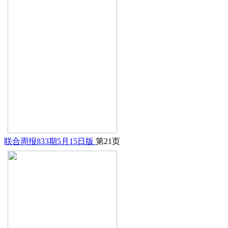
联合周报833期5月15日版
第21页