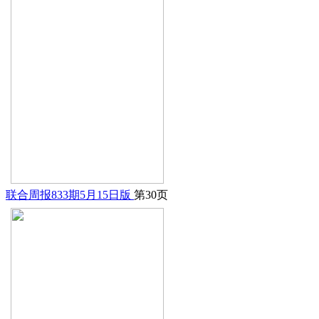
联合周报833期5月15日版
第30页