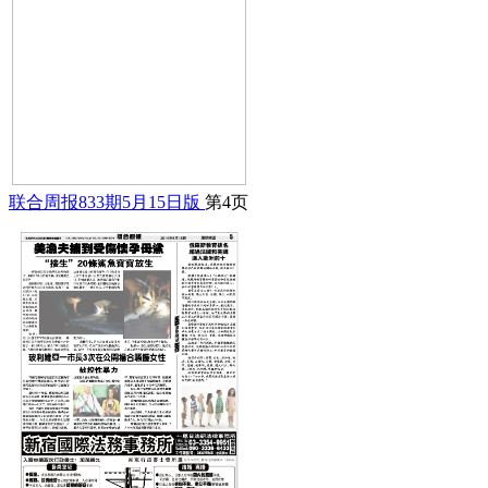
联合周报833期5月15日版
第4页