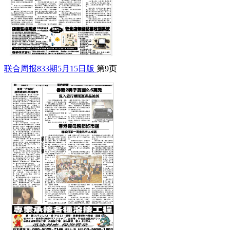
联合周报833期5月15日版
第9页