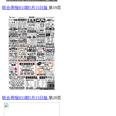
联合周报833期5月15日版
第19页
联合周报833期5月15日版
第20页