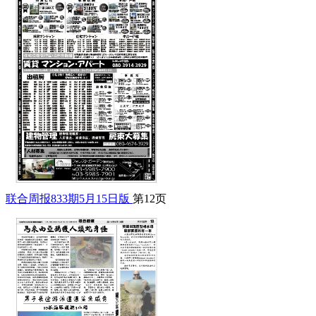
联合周报833期5月15日版
第12页