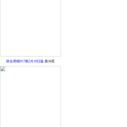
联合周报917期2月18日版
第34页