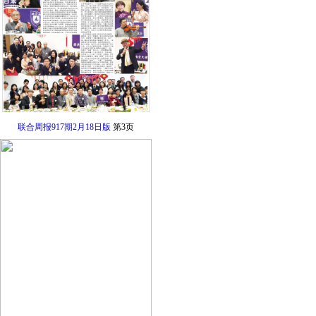
联合周报917期2月18日版
第3页