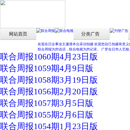
欢迎在日企事业主邀请本台采访拍摄
欢迎您自己拍摄有意义
联合周报为您说话，联合电视为您记录。
广罗在日华人艺能
联合周报1060期4月23日版
联合周报1059期4月9日版
联合周报1058期3月19日版
联合周报1056期2月20日版
联合周报1057期3月5日版
联合周报1055期2月6日版
联合周报1054期1月23日版