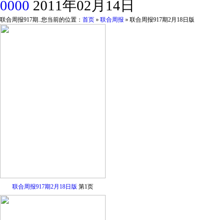
0000
2011年02月14日
联合周报917期..
您当前的位置：
首页
»
联合周报
» 联合周报917期2月18日版
联合周报917期2月18日版
第1页