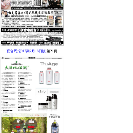
联合周报917期2月18日版
第21页