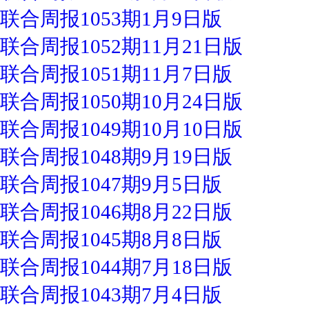
联合周报1053期1月9日版
联合周报1052期11月21日版
联合周报1051期11月7日版
联合周报1050期10月24日版
联合周报1049期10月10日版
联合周报1048期9月19日版
联合周报1047期9月5日版
联合周报1046期8月22日版
联合周报1045期8月8日版
联合周报1044期7月18日版
联合周报1043期7月4日版