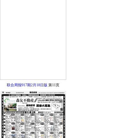
联合周报917期2月18日版
第11页