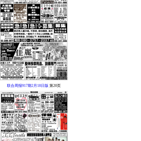
联合周报917期2月18日版
第20页