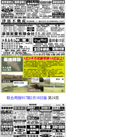
联合周报917期2月18日版
第24页