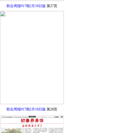
联合周报917期2月18日版
第27页
联合周报917期2月18日版
第28页