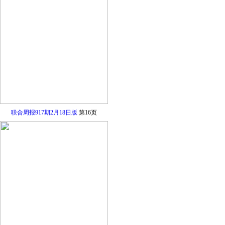
联合周报917期2月18日版
第16页