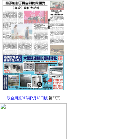
联合周报917期2月18日版
第33页