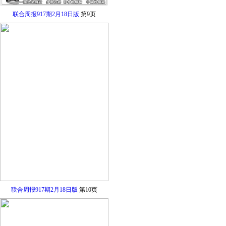
联合周报917期2月18日版
第9页
联合周报917期2月18日版
第10页